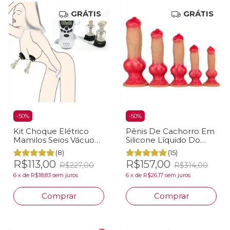
GRÁTIS
GRÁTIS
-
50
%
-
50
%
Kit Choque Elétrico
Pênis De Cachorro Em
Mamilos Seios Vácuo
Silicone Líquido Do
Sadomasoquismo
Pequeno Ao Gigante
(8)
(15)
BDSM
R$113,00
R$157,00
R$227,00
R$314,00
6
x
de
R$18,83
sem juros
6
x
de
R$26,17
sem juros
Comprar
Comprar