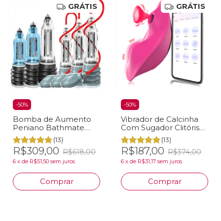
GRÁTIS
GRÁTIS
-
50
%
-
50
%
Bomba de Aumento
Vibrador de Calcinha
Peniano Bathmate
Com Sugador Clitóris
Hydromax Aumentar
Bluetooth Celular
(13)
(13)
Pênis Vácuo de Água
R$309,00
R$187,00
R$618,00
R$374,00
6
x
de
R$51,50
sem juros
6
x
de
R$31,17
sem juros
Comprar
Comprar