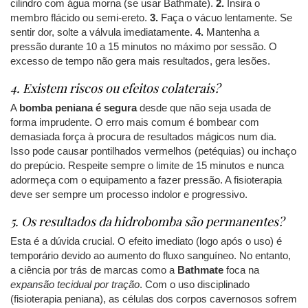
cilindro com água morna (se usar Bathmate).
2.
Insira o
membro flácido ou semi-ereto.
3.
Faça o vácuo lentamente. Se
sentir dor, solte a válvula imediatamente.
4.
Mantenha a
pressão durante 10 a 15 minutos no máximo por sessão. O
excesso de tempo não gera mais resultados, gera lesões.
4. Existem riscos ou efeitos colaterais?
A
bomba peniana é segura
desde que não seja usada de
forma imprudente. O erro mais comum é bombear com
demasiada força à procura de resultados mágicos num dia.
Isso pode causar pontilhados vermelhos (petéquias) ou inchaço
do prepúcio. Respeite sempre o limite de 15 minutos e nunca
adormeça com o equipamento a fazer pressão. A fisioterapia
deve ser sempre um processo indolor e progressivo.
5. Os resultados da hidrobomba são permanentes?
Esta é a dúvida crucial. O efeito imediato (logo após o uso) é
temporário devido ao aumento do fluxo sanguíneo. No entanto,
a ciência por trás de marcas como a
Bathmate
foca na
expansão tecidual por tração
. Com o uso disciplinado
(fisioterapia peniana), as células dos corpos cavernosos sofrem