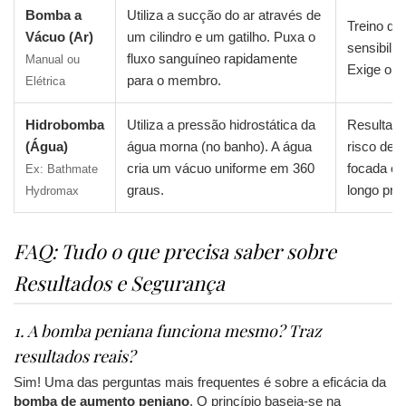
Bomba a
Utiliza a sucção do ar através de
Treino de
Vácuo (Ar)
um cilindro e um gatilho. Puxa o
sensibilida
fluxo sanguíneo rapidamente
Manual ou
Exige o us
para o membro.
Elétrica
Hidrobomba
Utiliza a pressão hidrostática da
Resultado
(Água)
água morna (no banho). A água
risco de l
cria um vácuo uniforme em 360
focada e
Ex: Bathmate
graus.
longo pra
Hydromax
FAQ: Tudo o que precisa saber sobre
Resultados e Segurança
1. A bomba peniana funciona mesmo? Traz
resultados reais?
Sim! Uma das perguntas mais frequentes é sobre a eficácia da
bomba de aumento peniano
. O princípio baseia-se na