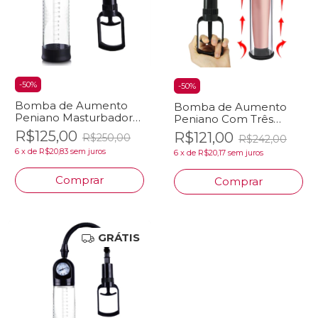
-
50
%
-
50
%
Bomba de Aumento
Bomba de Aumento
Peniano Masturbador
Peniano Com Três
Com Anéis De Silicone
Anéis De Silicone
R$125,00
R$121,00
R$250,00
R$242,00
Aumentar Pênis A V?
Aumentar Pênis 4,7cm
6
x
de
R$20,83
sem juros
6
x
de
R$20,17
sem juros
Comprar
Comprar
GRÁTIS