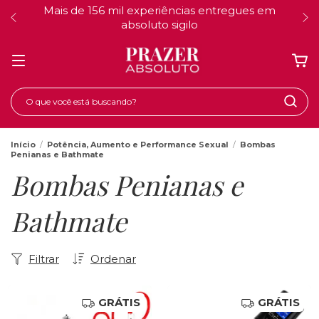
Mais de 156 mil experiências entregues em
absoluto sigilo
Início
/
Potência, Aumento e Performance Sexual
/
Bombas
Penianas e Bathmate
Bombas Penianas e
Bathmate
Filtrar
Ordenar
GRÁTIS
GRÁTIS