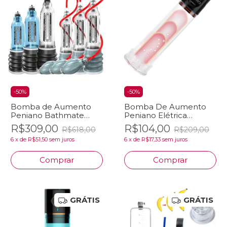
-
50
%
-
50
%
Bomba de Aumento
Bomba De Aumento
Peniano Bathmate
Peniano Elétrica
Hydromax Aumentar
Automática Aumentar
R$309,00
R$104,00
R$618,00
R$209,00
Pênis Vácuo de Água
Tamanho Pênis A
6
x
de
R$51,50
sem juros
6
x
de
R$17,33
sem juros
Vácuo
Comprar
Comprar
GRÁTIS
GRÁTIS