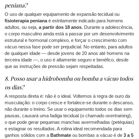
peniana?
O uso de qualquer equipamento de expansão tecidual ou
fisioterapia peniana
é estritamente indicado para homens
adultos, ou seja,
a partir dos 18 anos
. Durante a adolescência,
o corpo masculino ainda está a passar por um desenvolvimento
estrutural e hormonal complexo, e forçar o crescimento com
vácuo nessa fase pode ser prejudicial. No entanto, para adultos
de qualquer idade — desde jovens de 20 anos até homens na
terceira idade —, o uso é altamente seguro e benéfico, desde
que as instruções de pressão sejam respeitadas.
8. Posso usar a hidrobomba ou bomba a vácuo todos
os dias?
A resposta direta é: não é o ideal. Voltemos à regra de ouro da
musculação: o corpo cresce e fortalece-se durante o descanso,
não durante o treino. Se usar o equipamento todos os dias sem
pausas, causará uma fadiga tecidual (o chamado
overtraining
),
o que pode gerar pequenas manchas avermelhadas (petéquias)
e estagnar os resultados. A rotina ideal recomendada para
ganhos sólidos com a
Bathmate
ou bombas a vácuo é de
3 a 5