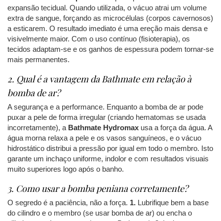
expansão tecidual. Quando utilizada, o vácuo atrai um volume
extra de sangue, forçando as microcélulas (corpos cavernosos)
a esticarem. O resultado imediato é uma ereção mais densa e
visivelmente maior. Com o uso contínuo (fisioterapia), os
tecidos adaptam-se e os ganhos de espessura podem tornar-se
mais permanentes.
2. Qual é a vantagem da Bathmate em relação à
bomba de ar?
A segurança e a performance. Enquanto a bomba de ar pode
puxar a pele de forma irregular (criando hematomas se usada
incorretamente), a
Bathmate Hydromax
usa a força da água. A
água morna relaxa a pele e os vasos sanguíneos, e o vácuo
hidrostático distribui a pressão por igual em todo o membro. Isto
garante um inchaço uniforme, indolor e com resultados visuais
muito superiores logo após o banho.
3. Como usar a bomba peniana corretamente?
O segredo é a paciência, não a força.
1.
Lubrifique bem a base
do cilindro e o membro (se usar bomba de ar) ou encha o