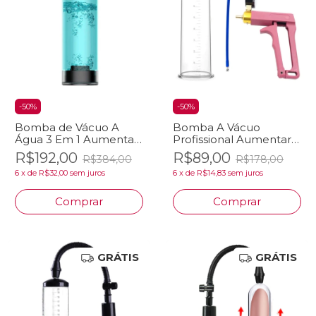
-
50
%
-
50
%
Bomba de Vácuo A
Bomba A Vácuo
Água 3 Em 1 Aumentar
Profissional Aumentar
Pênis E Masturbador
Pênis Aumento
R$192,00
R$89,00
R$384,00
R$178,00
Aumento Peniano
Peniano Com
6
x
de
R$32,00
sem juros
6
x
de
R$14,83
sem juros
Sucção Elétrica
Barômetro Ereção
Comprar
Comprar
GRÁTIS
GRÁTIS