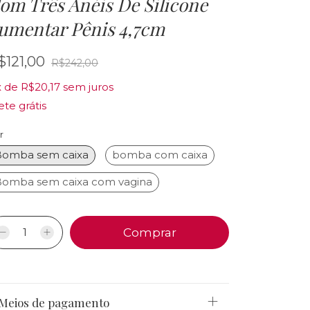
om Três Anéis De Silicone
umentar Pênis 4,7cm
$121,00
R$242,00
x
de
R$20,17
sem juros
ete grátis
r
Bomba sem caixa
bomba com caixa
omba sem caixa com vagina
Meios de pagamento