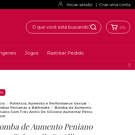
Iniciar sessão
|
Criar uma conta
(
0
)
ingeries
Jogos
Rastrear Pedido
0
%
cio
/
Potência, Aumento e Performance Sexual
/
mbas Penianas e Bathmate
/
Bomba de Aumento
niano Com Três Anéis De Silicone Aumentar Pênis
7cm
omba de Aumento Peniano