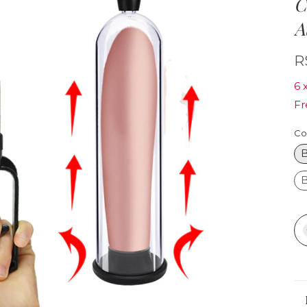
C
A
R
6
Fr
Co
B