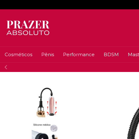
Cosméticos
Pênis
Performance
BDSM
Mast