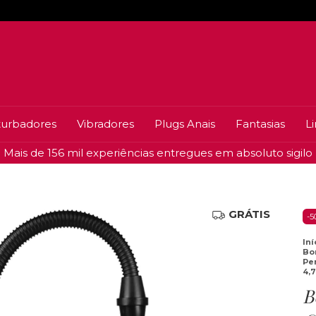
urbadores
Vibradores
Plugs Anais
Fantasias
L
Mais de 156 mil experiências entregues em absoluto sigilo
GRÁTIS
-
5
Iní
Bo
Pe
4,
B