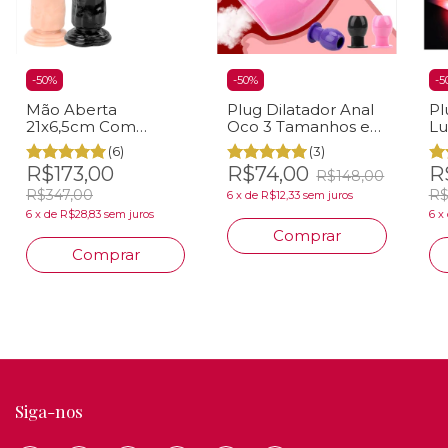
-
50
%
-
50
%
-
5
Mão Aberta
Plug Dilatador Anal
Pl
21x6,5cm Com
Oco 3 Tamanhos em
Lu
Ventosa Em Gel de
Silicone
(6)
(3)
PVC
R$173,00
R$74,00
R
R$148,00
R$347,00
R$
6
x
de
R$12,33
sem juros
6
x
de
R$28,83
sem juros
6
x
Comprar
Comprar
Siga-nos