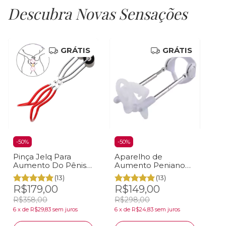
Descubra Novas Sensações
GRÁTIS
GRÁTIS
-
50
%
-
50
%
Pinça Jelq Para
Aparelho de
Aumento Do Pênis E
Aumento Peniano
Alongamento
Pro Extender
(13)
(13)
Peniano
System Aumentar
R$179,00
R$149,00
Pênis
R$358,00
R$298,00
6
x
de
R$29,83
sem juros
6
x
de
R$24,83
sem juros